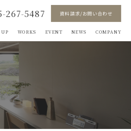
5-267-5487
資料請求/お問い合わせ
 UP
WORKS
EVENT
NEWS
COMPANY
り
ンロード
概要
完成見学会
展示場のご案内
ご依頼の流れ