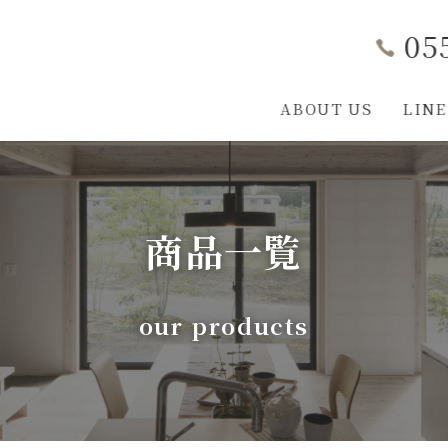
05
ABOUT US
LINE
L-STYLE COCOCARAについて
家づくり勉強会
LINEUP
事業内容
L-STYLEのこだわ
施工実例
お知らせ
構造見学会
資料ダウ
会社
商品一覧
our products