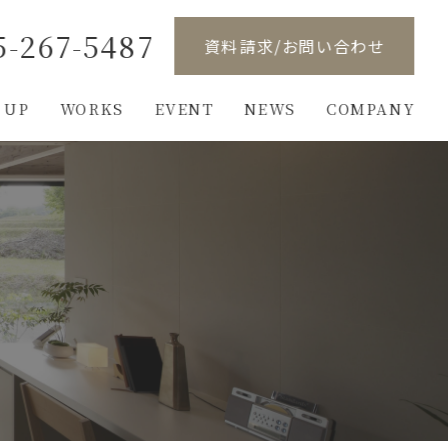
5-267-5487
資料請求/お問い合わせ
 UP
WORKS
EVENT
NEWS
COMPANY
り
ンロード
概要
完成見学会
展示場のご案内
ご依頼の流れ