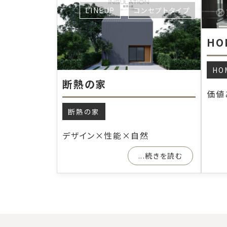
LINEUP
コンセプトタイプ
HO
HO
断熱の家
価値
断熱の家
デザイン×性能×自然
...続きを読む