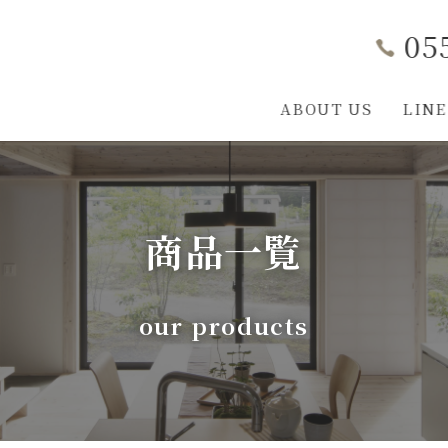
05
ABOUT US
LINE
L-STYLE COCOCARAについて
家づくり勉強会
LINEUP
事業内容
L-STYLEのこだわ
施工実例
お知らせ
構造見学会
資料ダウ
会社
商品一覧
our products