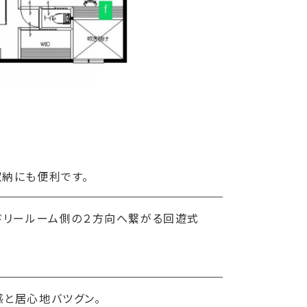
収納にも便利です。
ドリールーム側の２方向へ繋がる回遊式
感と居心地バツグン。