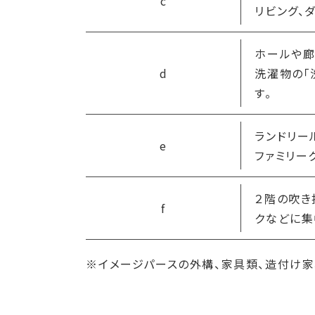
c
リビング、
ホールや廊
d
洗濯物の「
す。
ランドリー
e
ファミリー
２階の吹き
f
クなどに集
※イメージパースの外構、家具類、造付け家