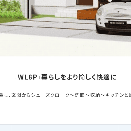
『WL8P』暮らしをより愉しく快適に
配置し、玄関からシューズクローク～洗面～収納～キッチンと