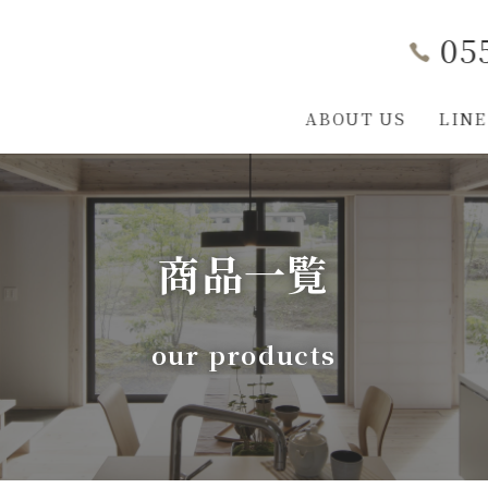
05
ABOUT US
LINE
L-STYLE COCOCARAについて
家づくり勉強会
LINEUP
事業内容
L-STYLEのこだわ
施工実例
お知らせ
構造見学会
資料ダウ
会社
商品一覧
our products