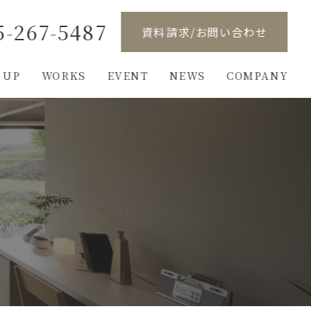
5-267-5487
資料請求/お問い合わせ
 UP
WORKS
EVENT
NEWS
COMPANY
り
ンロード
概要
完成見学会
展示場のご案内
ご依頼の流れ