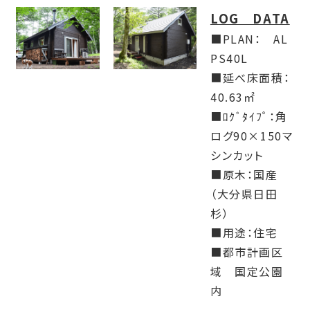
LOG DATA
■PLAN： AL
PS40L
■延べ床面積：
40.63㎡
■ﾛｸﾞﾀｲﾌﾟ：角
ログ90×150マ
シンカット
■原木：国産
（大分県日田
杉）
■用途：住宅
■都市計画区
域 国定公園
内