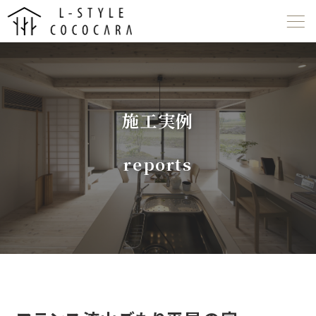
ABOUT US
LINE UP
施工実例
WORKS
reports
EVENT
NEWS
COMPANY
055-267-5487