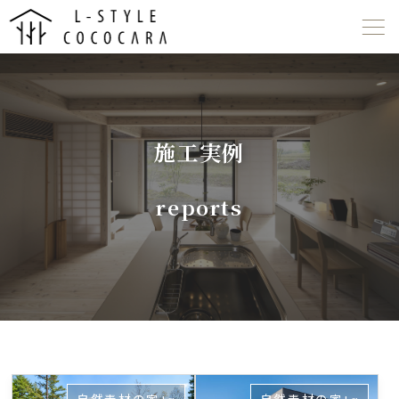
ABOUT US
LINE UP
施工実例
WORKS
reports
EVENT
NEWS
COMPANY
055-267-5487