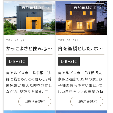
自然素材の家+α
自然素材の家+α
2025/09/28
2025/06/21
かっこよさと住み心地にこだわった家。
白を基調とした、ホテルライクな家
L-BASIC
L-BASIC
南アルプス市 K様邸 ご夫
南アルプス市 F様邸 5人
婦と猫ちゃんとの暮らし。将
家族2階建て35坪の家。お
来家族が増えた時を想定し
子様の部活や習い事と、忙
ながら、間取りを考え、ご
しい日常をママの希望の動
...続きを読む
...続きを読む