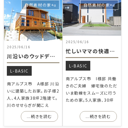
自然素材の家+α
自然素材の家+α
2025/06/16
2025/06/16
忙しいママの快適動線を叶えた家
川沿いのウッドデッキを堪能する家
L-BASIC
L-BASIC
南アルプス市 I様邸 共働
南アルプス市 A様邸 川沿
きのご夫婦 帰宅後のただ
いに建築したお家。お子様2
いま動線をスムーズに行う
人、4人家族38坪2階建て。
ための家。5人家族、30坪
川のせせらぎが聞こえ
...続きを読む
...続きを読む