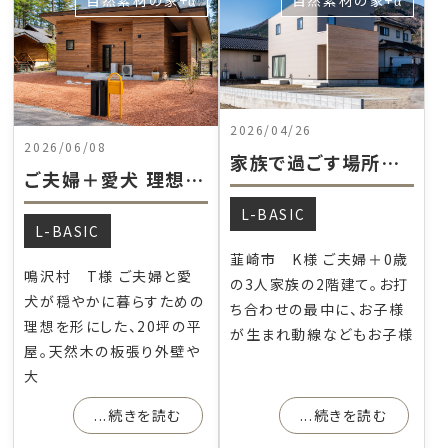
自然素材の家+α
自然素材の家+α
資料請求/お問い合わせ
2026/04/26
2026/06/08
家族で過ごす場所にこだわった自然素材の家。
ご夫婦＋愛犬 理想を詰め込んだ ２０坪の平屋。
L-BASIC
L-BASIC
韮崎市 K様 ご夫婦＋0歳
鳴沢村 T様 ご夫婦と愛
の3人家族の2階建て。お打
犬が穏やかに暮らすための
ち合わせの最中に、お子様
理想を形にした、20坪の平
が生まれ動線などもお子様
屋。天然木の板張り外壁や
大
...続きを読む
...続きを読む